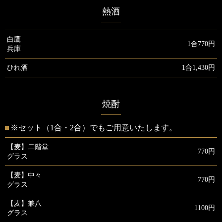
熱酒
白鷹
1合770円
兵庫
ひれ酒
1合1,430円
焼酎
※セット（1合・2合）でもご用意いたします。
【麦】二階堂
770円
グラス
【麦】中々
770円
グラス
【麦】兼八
1100円
グラス